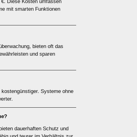
00 €. Diese Kosten umfassen
eme mit smarten Funktionen
berwachung, bieten oft das
ewährleisten und sparen
 kostengünstiger. Systeme ohne
erter.
me?
 bieten dauerhaften Schutz und
ähig und teurer im Verhältnis zur