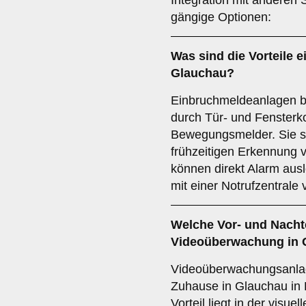
Integration mit anderen 
gängige Optionen:
Was sind die Vorteile e
Glauchau?
Einbruchmeldeanlagen b
durch Tür- und Fensterk
Bewegungsmelder. Sie si
frühzeitigen Erkennung
können direkt Alarm aus
mit einer Notrufzentrale
Welche Vor- und Nachte
Videoüberwachung
in 
Videoüberwachungsanlage
Zuhause in Glauchau in 
Vorteil liegt in der visue