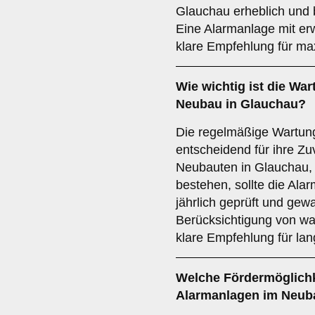
Glauchau erheblich und 
Eine Alarmanlage mit erw
klare Empfehlung für max
Wie wichtig ist die
War
Neubau in Glauchau?
Die regelmäßige Wartung
entscheidend für ihre Zu
Neubauten in Glauchau,
bestehen, sollte die Al
jährlich geprüft und gew
Berücksichtigung von wa
klare Empfehlung für lang
Welche
Fördermöglich
Alarmanlagen im Neub