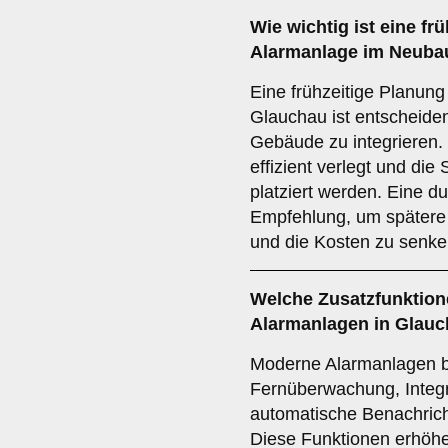
Wie wichtig ist eine
frü
Alarmanlage im Neuba
Eine frühzeitige Planun
Glauchau ist entscheiden
Gebäude zu integrieren
effizient verlegt und di
platziert werden. Eine d
Empfehlung, um spätere
und die Kosten zu senke
Welche
Zusatzfunktio
Alarmanlagen in Glau
Moderne Alarmanlagen b
Fernüberwachung, Integr
automatische Benachrich
Diese Funktionen erhöh