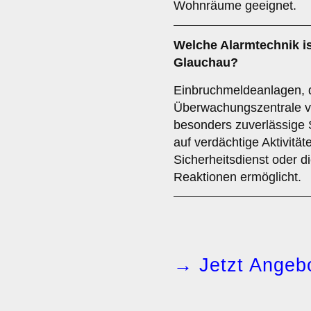
Wohnräume geeignet.
Welche
Alarmtechnik
i
Glauchau?
Einbruchmeldeanlagen, di
Überwachungszentrale ve
besonders zuverlässige S
auf verdächtige Aktivität
Sicherheitsdienst oder di
Reaktionen ermöglicht.
→ Jetzt Angebo