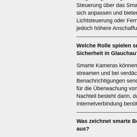
Steuerung über das Smart
sich anpassen und bieten
Lichtsteuerung oder Fe
jedoch höhere Anschaff
Welche Rolle spielen
s
Sicherheit in Glauchau
Smarte Kameras können L
streamen und bei verdäch
Benachrichtigungen send
für die Überwachung vo
Nachteil besteht darin, d
Internetverbindung benöt
Was zeichnet
smarte 
aus?