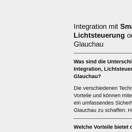
Integration mit
Sm
Lichtsteuerung
o
Glauchau
Was sind die Untersch
Integration
,
Lichtsteue
Glauchau?
Die verschiedenen Techno
Vorteile und können mit
ein umfassendes Sicherh
Glauchau zu schaffen. Hi
Welche Vorteile bietet 