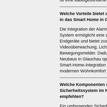
ist eine kabelgebundene
Welche
Vorteile
bietet 
in das Smart Home in 
Die Integration der Ala
System ermöglicht eine 
Endgeräte und bietet zus
Videoüberwachung, Lich
Bewegungsmelder. Dadur
Neubaus in Glauchau opt
Smart-Home-Integration i
modernen Wohnkomfort u
Welche
Komponenten
Sicherheitssystem im 
empfehlen?
Ein umfassendes Sicherh