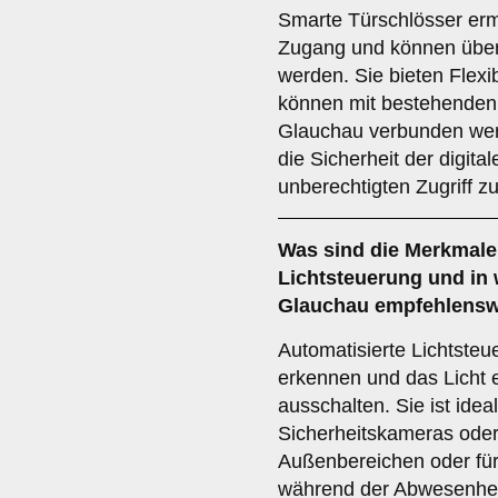
Smarte Türschlösser erm
Zugang und können über
werden. Sie bieten Flexib
können mit bestehende
Glauchau verbunden werd
die Sicherheit der digita
unberechtigten Zugriff z
Was sind die Merkmale
Lichtsteuerung
und in 
Glauchau empfehlensw
Automatisierte Lichtst
erkennen und das Licht 
ausschalten. Sie ist idea
Sicherheitskameras ode
Außenbereichen oder fü
während der Abwesenheit 