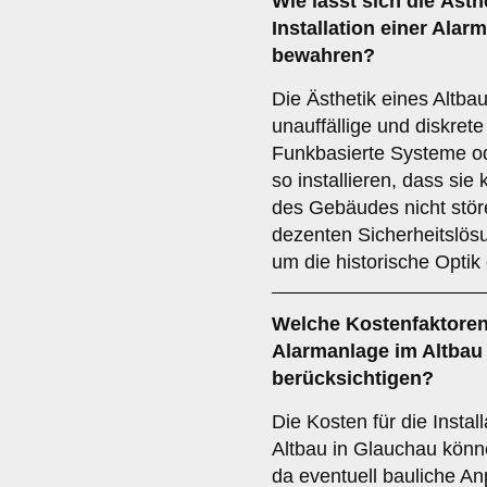
Wie lässt sich die
Ästh
Installation einer Ala
bewahren?
Die Ästhetik eines Altba
unauffällige und diskre
Funkbasierte Systeme od
so installieren, dass sie
des Gebäudes nicht stör
dezenten Sicherheitslösu
um die historische Optik
Welche
Kostenfaktore
Alarmanlage im Altbau
berücksichtigen?
Die Kosten für die Instal
Altbau in Glauchau könn
da eventuell bauliche A