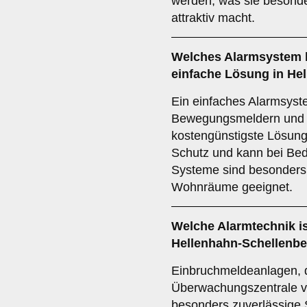
werden, was sie besonder
attraktiv macht.
Welches
Alarmsystem
einfache Lösung in He
Ein einfaches Alarmsyst
Bewegungsmeldern und Si
kostengünstigste Lösung
Schutz und kann bei Bed
Systeme sind besonders f
Wohnräume geeignet.
Welche
Alarmtechnik
i
Hellenhahn-Schellenb
Einbruchmeldeanlagen, di
Überwachungszentrale ve
besonders zuverlässige S