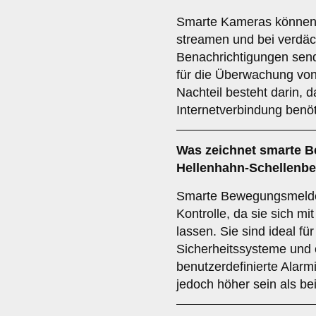
Smarte Kameras können L
streamen und bei verdäch
Benachrichtigungen send
für die Überwachung vo
Nachteil besteht darin, d
Internetverbindung benöt
Was zeichnet
smarte 
Hellenhahn-Schellenbe
Smarte Bewegungsmelder
Kontrolle, da sie sich m
lassen. Sie sind ideal fü
Sicherheitssysteme und 
benutzerdefinierte Alar
jedoch höher sein als b