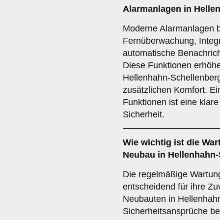
Alarmanlagen in Helle
Moderne Alarmanlagen b
Fernüberwachung, Integr
automatische Benachrich
Diese Funktionen erhöh
Hellenhahn-Schellenberg
zusätzlichen Komfort. Ei
Funktionen ist eine klar
Sicherheit.
Wie wichtig ist die
War
Neubau in Hellenhahn-
Die regelmäßige Wartung
entscheidend für ihre Zu
Neubauten in Hellenhah
Sicherheitsansprüche be