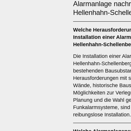
Alarmanlage nach
Hellenhahn-Schell
Welche Herausforderun
Installation einer
Alarm
Hellenhahn-Schellenb
Die Installation einer Al
Hellenhahn-Schellenber
bestehenden Bausubsta
Herausforderungen mit s
Wände, historische Bau
Möglichkeiten zur Verleg
Planung und die Wahl ge
Funkalarmsysteme, sind 
reibungslose Installation.