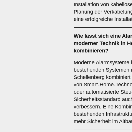
Installation von kabello
Planung der Verkabelung 
eine erfolgreiche Installa
Wie lässt sich eine
Ala
moderner Technik in H
kombinieren?
Moderne Alarmsysteme k
bestehenden Systemen i
Schellenberg kombiniert 
von Smart-Home-Techno
oder automatisierte Steu
Sicherheitsstandard auc
verbessern. Eine Kombin
bestehenden Infrastruktu
mehr Sicherheit im Altba