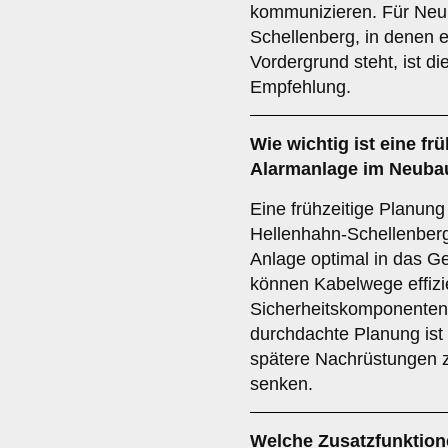
kommunizieren. Für Neu
Schellenberg, in denen e
Vordergrund steht, ist d
Empfehlung.
Wie wichtig ist eine
frü
Alarmanlage im Neubau
Eine frühzeitige Planun
Hellenhahn-Schellenberg
Anlage optimal in das G
können Kabelwege effizie
Sicherheitskomponenten 
durchdachte Planung ist
spätere Nachrüstungen 
senken.
Welche
Zusatzfunktio