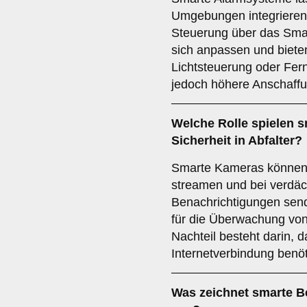
Umgebungen integrieren 
Steuerung über das Smart
sich anpassen und bieten
Lichtsteuerung oder Fe
jedoch höhere Anschaff
Welche Rolle spielen
s
Sicherheit in Abfalter?
Smarte Kameras können L
streamen und bei verdäch
Benachrichtigungen send
für die Überwachung vo
Nachteil besteht darin, d
Internetverbindung benöt
Was zeichnet
smarte 