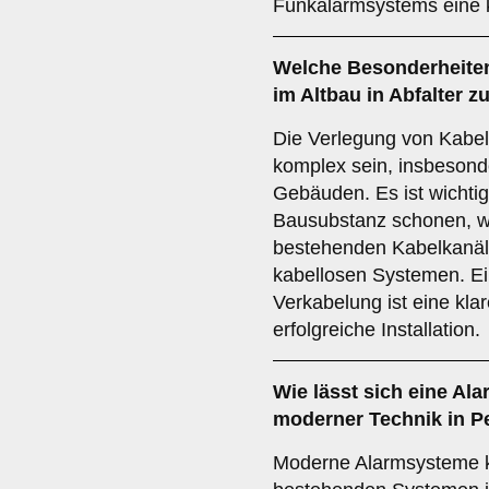
Funkalarmsystems eine 
Welche
Besonderheite
im Altbau in Abfalter 
Die Verlegung von Kabeln
komplex sein, insbeson
Gebäuden. Es ist wichtig
Bausubstanz schonen, w
bestehenden Kabelkanäle
kabellosen Systemen. Ei
Verkabelung ist eine kla
erfolgreiche Installation.
Wie lässt sich eine
Ala
moderner Technik in Pe
Moderne Alarmsysteme k