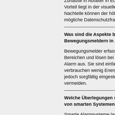
Zuhause in Abfalter in E
Vorteil liegt in der visue
Nachteile können der hö
mögliche Datenschutzfra
Was sind die Aspekte b
Bewegungsmeldern
in 
Bewegungsmelder erfas
Bereichen und lösen bei 
Alarm aus. Sie sind einfa
verbrauchen wenig Energ
jedoch sorgfältig einges
vermeiden.
Welche Überlegungen s
von
smarten Systemen
Smarte Alarmsysteme la