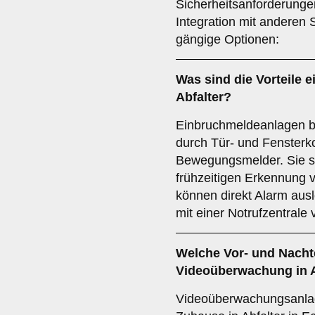
Sicherheitsanforderunge
Integration mit anderen 
gängige Optionen:
Was sind die Vorteile e
Abfalter?
Einbruchmeldeanlagen b
durch Tür- und Fensterk
Bewegungsmelder. Sie si
frühzeitigen Erkennung
können direkt Alarm aus
mit einer Notrufzentrale
Welche Vor- und Nachte
Videoüberwachung
in 
Videoüberwachungsanlage