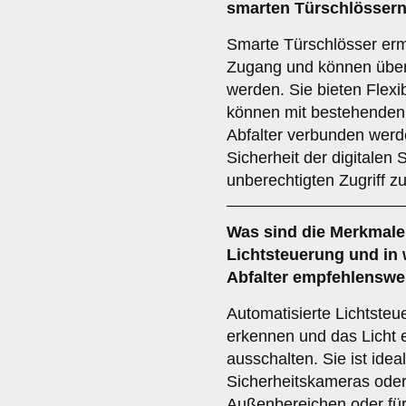
smarten Türschlösser
Smarte Türschlösser erm
Zugang und können über
werden. Sie bieten Flexib
können mit bestehende
Abfalter verbunden werde
Sicherheit der digitalen 
unberechtigten Zugriff z
Was sind die Merkmale
Lichtsteuerung
und in 
Abfalter empfehlenswe
Automatisierte Lichtst
erkennen und das Licht 
ausschalten. Sie ist idea
Sicherheitskameras ode
Außenbereichen oder fü