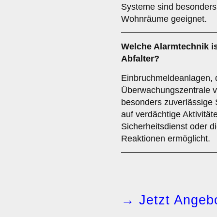
Systeme sind besonders f
Wohnräume geeignet.
Welche
Alarmtechnik
i
Abfalter?
Einbruchmeldeanlagen, di
Überwachungszentrale ve
besonders zuverlässige S
auf verdächtige Aktivität
Sicherheitsdienst oder di
Reaktionen ermöglicht.
→ Jetzt Angebo