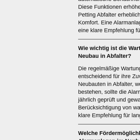
Diese Funktionen erhöh
Petting Abfalter erheblic
Komfort. Eine Alarmanlag
eine klare Empfehlung fü
Wie wichtig ist die
War
Neubau in Abfalter?
Die regelmäßige Wartung
entscheidend für ihre Zu
Neubauten in Abfalter, 
bestehen, sollte die Al
jährlich geprüft und gew
Berücksichtigung von wa
klare Empfehlung für lang
Welche
Fördermöglich