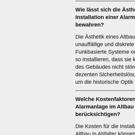
Wie lässt sich die
Ästh
Installation einer Alar
bewahren?
Die Ästhetik eines Altbau
unauffällige und diskre
Funkbasierte Systeme od
so installieren, dass sie
des Gebäudes nicht stör
dezenten Sicherheitslösu
um die historische Optik
Welche
Kostenfaktore
Alarmanlage im Altbau 
berücksichtigen?
Die Kosten für die Instal
Altbau in Abfalter könne