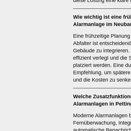
diese Lösung eine klare
Wie wichtig ist eine
frü
Alarmanlage im Neubau
Eine frühzeitige Planun
Abfalter ist entscheiden
Gebäude zu integrieren
effizient verlegt und di
platziert werden. Eine d
Empfehlung, um spätere
und die Kosten zu senke
Welche
Zusatzfunktio
Alarmanlagen in Pettin
Moderne Alarmanlagen b
Fernüberwachung, Integr
automatische Benachrich