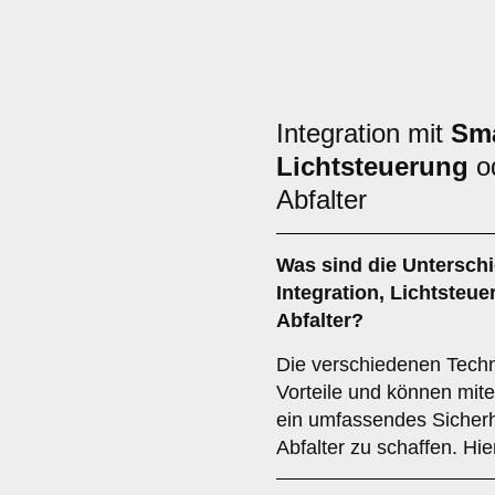
Integration mit
Sm
Lichtsteuerung
o
Abfalter
Was sind die Untersch
Integration
,
Lichtsteue
Abfalter?
Die verschiedenen Techno
Vorteile und können mit
ein umfassendes Sicherh
Abfalter zu schaffen. Hie