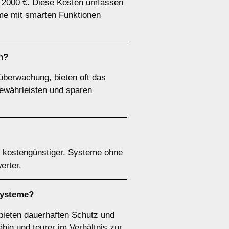
is 2000 €. Diese Kosten umfassen
eme mit smarten Funktionen
n?
berwachung, bieten oft das
ewährleisten und sparen
 kostengünstiger. Systeme ohne
erter.
msysteme?
 bieten dauerhaften Schutz und
ähig und teurer im Verhältnis zur